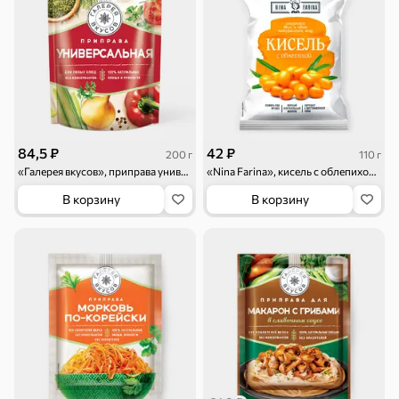
Драже
Карамель
Пряники
Круассаны
Жевательная
Шоколадная и
резинка
арахисовая паста
Тараллини
Халва, козинаки
84,5 ₽
42 ₽
200 г
110 г
«Галерея вкусов», приправа универсальная, 200 г
«Nina Farina», кисель с облепихой, 110 г
В корзину
В корзину
Снеки и орехи
Семечки
Сухарики и
Орехи, мясо,
гренки
рыба
Чипсы и попкорн
Сушеные фрукты