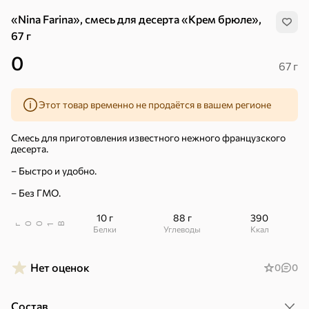
«Nina Farina», смесь для десерта «Крем брюле»,
67 г
0
67 г
Этот товар временно не продаётся в вашем регионе
Смесь для приготовления известного нежного французского
десерта.
– Быстро и удобно.
– Без ГМО.
10 г
88 г
390
В
00
г
1
Белки
Углеводы
ккал
Хиты
Все
Нет оценок
0
0
5
4,8
5
ХИТ
ХИТ
ХИТ
Состав