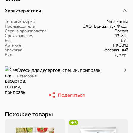
Характеристики
Торговая марка
Nina Farina
Производитель
ЗАО "Бриджтаун Фудс"
Страна производства
Россия
16,7 ₽
Срок хранения
12 мес.
Вес
67 г
17,5 ₽
9,4 ₽
14,2 ₽
30 г
20 г
Артикул
РКС813
Батончик «Чио Рио», 30 г
Батончик «Бон-Тайм», 20 г
Упаковка
фасованный
Вид
десерт
В корзину
В корзину
В корзин
Смеси для десертов, специи, приправы
Сладости и десерты
Категория
Конфеты
Ирис, гематоген
Печенье
Поделиться
Батончики
Шоколад
Зефир, мармелад
Похожие товары
Торты, рулеты,
Вафли
Крекер
кексы
5