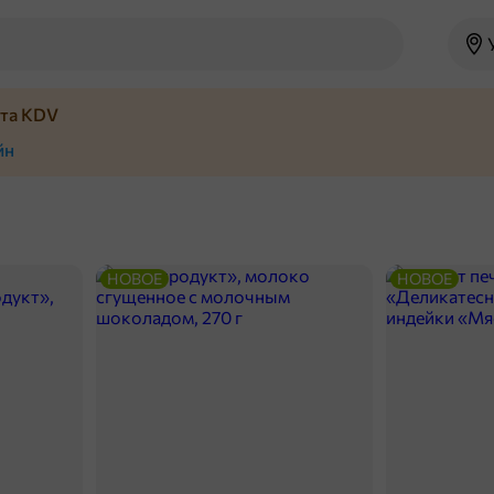
йта KDV
йн
НОВОЕ
НОВОЕ