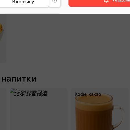
В корзину
П
 напитки
13,9 ₽
25 г
Calve», соус «Сырный», 25 г
Соки и нектары
Кофе, какао
В корзину
5