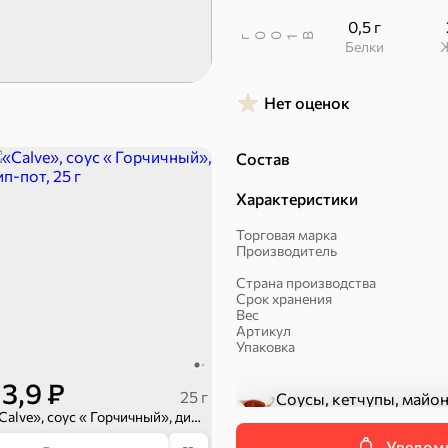
0,5 г
В
00
г
1
Белки
Нет оценок
Состав
Характеристики
Торговая марка
Производитель
Соусы, кетчупы,
Оливковое масло,
Страна производства
майонезы
оливки, маслины
Срок хранения
Вес
Артикул
Упаковка
13,9 ₽
25 г
Соусы, кетчупы, майо
«Calve», соус « Горчичный», дип-пот, 25 г
Категория
Уведоми