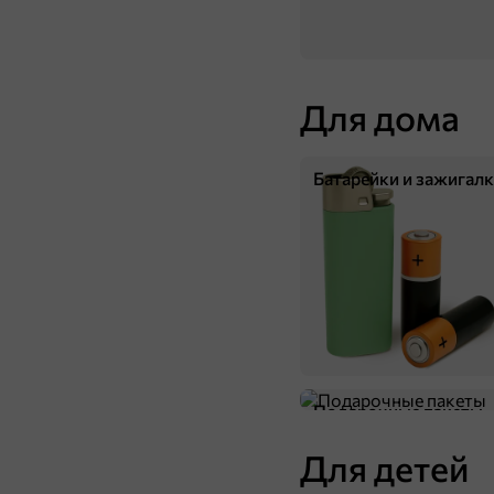
Для дома
Батарейки и зажигал
13,9 ₽
25 г
«Calve», соус «Тартар», дип-пот, 25 г
В корзину
Подарочные пакеты
Для детей