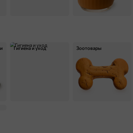
ки
Гигиена и уход
Зоотовары
9,5 ₽
25 г
«Calve», кетчуп «Томатный», дип-пот, 25 г
В корзину