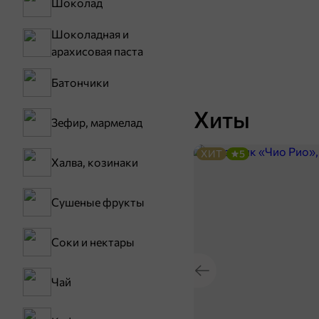
Шоколад
Шоколадная и
арахисовая паста
Батончики
Хиты
Зефир, мармелад
ХИТ
5
Халва, козинаки
Сушеные фрукты
Соки и нектары
Чай