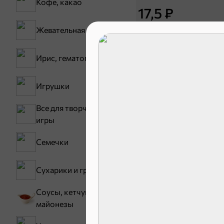
Кофе, какао
17,5 ₽
Батончик «Чио Рио», 30 г
Жевательная резинка
В корзину
Ирис, гематоген
Сладости и
Игрушки
Все для творчества,
Конфеты
игры
Зефир, мармелад
Карамель
Семечки
Тараллини
Сухарики и гренки
Снеки и ор
Соусы, кетчупы,
майонезы
Семечки