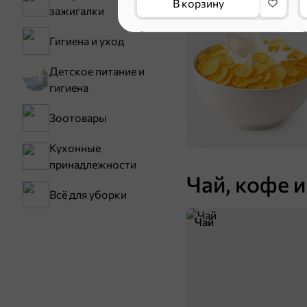
В корзину
зажигалки
Сухие завтраки
Гигиена и уход
Детское питание и
гигиена
Зоотовары
Кухонные
принадлежности
Чай, кофе и
Всё для уборки
13,9 ₽
25 г
«Calve», соус со вкусом сметаны, 25 г
«
Чай
В корзину
5