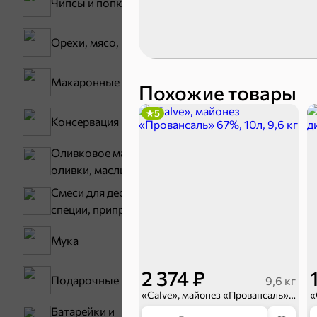
Чипсы и попкорн
Орехи, мясо, рыба
Макаронные изделия
Похожие товары
5
Консервация
Бакалея
Оливковое масло,
оливки, маслины
Смеси для десертов,
Мука
специи, приправы
Мука
2 374 ₽
Подарочные пакеты
9,6 кг
«Calve», майонез «Провансаль» 67%, 10л, 9,6 кг
Батарейки и