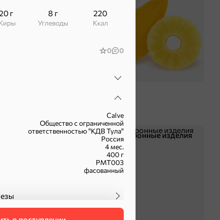
20 г
8 г
220
Жиры
Углеводы
ккал
0
0
Calve
Общество с ограниченной
ответственностью "КДВ Тула"
Смеси для десертов,
Макаронные изделия
Россия
специи, приправы
4 мес.
400 г
РМТ003
фасованный
незы
ть о поступлении