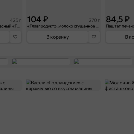
104 ₽
84,5 ₽
425 г
270 г
Зеленый горошек деликатесный «Главпродукт», 425 г
«Главпродукт», молоко сгущенное с молочным шоколадом, 270 г
В корзину
В к