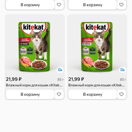
Тараллини
Халва, козинаки
В корзину
В корзину
Снеки и орехи
Семечки
Сухарики и
Орехи, мясо,
гренки
рыба
Чипсы и попкорн
Сушеные фрукты
21,99 ₽
21,99 ₽
85 г
85 г
Влажный корм для кошек «Kitekat» «Сочная говядина» в желе, 85 г
Влажный корм для кошек «Kitekat» «Сочная говядина» в соусе, 85 г
Бакалея
В корзину
В корзину
Мука
Соусы, кетчупы,
Оливковое
майонезы
масло, оливки,
маслины
Смеси для
Макаронные
Сухие завтраки
десертов, специи,
изделия