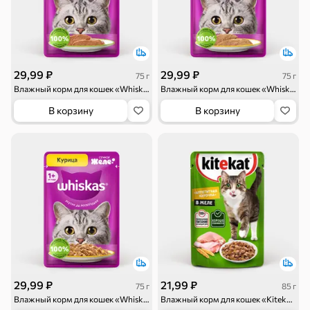
Торты, рулеты,
Вафли
Крекер
кексы
29,99 ₽
29,99 ₽
75 г
75 г
Влажный корм для кошек «Whiskas» паштет с уткой, 75 г
Влажный корм для кошек «Whiskas» паштет с курицей и индейкой, 75 г
В корзину
В корзину
Драже
Карамель
Пряники
Круассаны
Жевательная
Шоколадная и
резинка
арахисовая паста
29,99 ₽
21,99 ₽
75 г
85 г
Влажный корм для кошек «Whiskas» желе с курицей, 75 г
Влажный корм для кошек «Kitekat» «Аппетитная курочка» в желе, 85 г