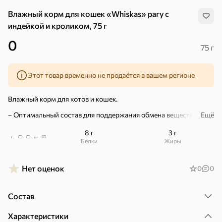
Влажный корм для кошек «Whiskas» рагу с
индейкой и кроликом, 75 г
0
75 г
Этот товар временно не продаётся в вашем регионе
Влажный корм для котов и кошек.
– Оптимальный состав для поддержания обмена веществ.
Ещё
– Витамин Е и цинк для иммунитета, Омега-6 и цинк для
здоровья кожи и шерсти, витамин А и таурин для хорошего
8 г
3 г
зрения, баланс кальция и фосфора для здоровья костей.
В
00
г
1
Белки
Жиры
– Высокоусваиваемые ингредиенты и клетчатка для
пищеварения.
Нет оценок
0
0
В удобном пауче на одну порцию.
Хиты
Все
Состав
4,9
4,3
5
ХИТ
ХИТ
ХИТ
Характеристики