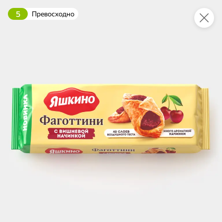
5
Превосходно
Это новая версия сайта KDV
Вернуть старый дизайн
Новинки
Все
НОВОЕ
НОВОЕ
НОВОЕ
101,4 ₽
100,1 ₽
157,3 ₽
230 г
230 г
Килька балтийская обжаренная, в томатном соусе «Главпродукт», 230 г
Килька балтийская неразделанная обжаренная в томатном соусе «Трал Флот», 230 г
В корзину
В корзину
В корзин