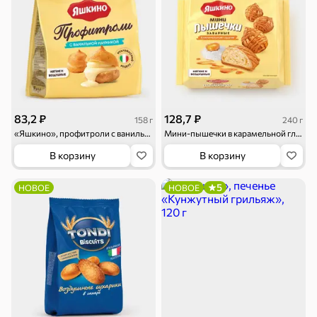
Бакалея
Мука
Соусы, кетчупы,
Оливковое
майонезы
масло, оливки,
маслины
Смеси для
Макаронные
Сухие завтраки
десертов, специи,
изделия
приправы
83,2 ₽
128,7 ₽
158 г
240 г
«Яшкино», профитроли с ванильной начинкой, 158 г
Мини-пышечки в карамельной глазури, 240 г
Чай, кофе и напитки
В корзину
В корзину
Чай
Соки и нектары
Кофе, какао
5
НОВОЕ
НОВОЕ
Для дома
Батарейки и
Гигиена и уход
Зоотовары