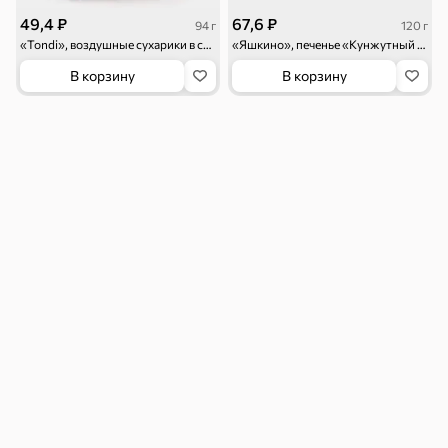
зажигалки
49,4 ₽
67,6 ₽
94 г
120 г
«Tondi», воздушные сухарики в сахаре с молочным вкусом, 94 г
«Яшкино», печенье «Кунжутный грильяж», 120 г
В корзину
В корзину
Кухонные
Всё для уборки
Подарочные
принадлежности
пакеты
Для детей
Все для
Детское питание
Игрушки
творчества, игры
и гигиена