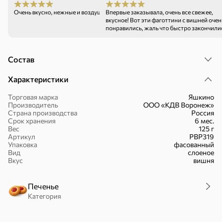
Очень вкусно, нежные и воздушные
Впервые заказывала, очень все свежее,
вкусное! Вот эти фаготтини с вишней очень
понравились, жаль что быстро закончили
будем заказывать ещё!
16,7 ₽
Состав
17,5 ₽
9,4 ₽
14,2 ₽
30 г
20 г
Характеристики
Батончик «Чио Рио», 30 г
Батончик «Бон-Тайм», 20 г
В корзину
В корзину
В корзин
Торговая марка
Яшкино
Производитель
ООО «КДВ Воронеж»
Страна производства
Россия
Срок хранения
6 мес.
Сладости и десерты
Вес
125 г
Артикул
РВР319
Упаковка
Конфеты
Ирис, гематоген
Печенье
фасованный
Вид
слоеное
Вкус
вишня
Батончики
Шоколад
Зефир, мармелад
Печенье
Торты, рулеты,
Вафли
Крекер
Категория
кексы
Драже
Карамель
Пряники