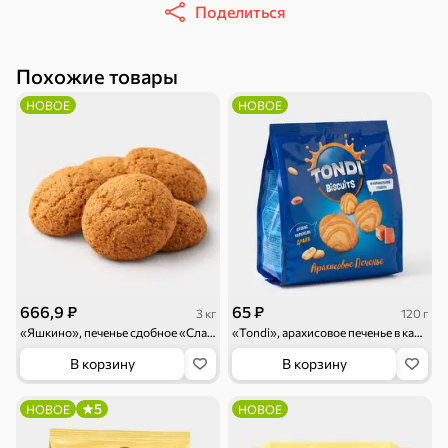
Круассаны
Жевательная
Шоколадная и
Поделиться
резинка
арахисовая паста
Тараллини
Халва, козинаки
Похожие товары
НОВОЕ
НОВОЕ
Снеки и орехи
Семечки
Сухарики и
Орехи, мясо,
гренки
рыба
Чипсы и попкорн
Сушеные фрукты
666,9 ₽
65 ₽
3 кг
120 г
«Яшкино», печенье сдобное «Сластье» (коробка 3 кг)
«Tondi», арахисовое печенье в карамельной глазури, 120 г
В корзину
В корзину
5
НОВОЕ
НОВОЕ