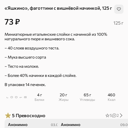
«Яшкино», фаготтини с вишнёвой начинкой, 125 г
73 ₽
125 г
Миниатюрные итальянские слойки с начинкой из 100%
натурального пюре и вишневого сока.
– 40 слоев воздушного теста.
– Мука высшего сорта
– Тесто на молоке.
– Более 40% начинки в каждой слойке.
В упаковке 14 печенек.
4 г
20 г
65 г
460
В
00
г
1
Белки
Жиры
Углеводы
ккал
Хиты
Все
5
Превосходно
5
2
5
4,8
5
ХИТ
ХИТ
ХИТ
Анонимно
Анонимно
03.04.26
09.0