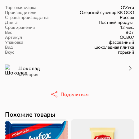
Торговая марка
O'Zera
Производитель
Озерский сувенир КК ООО
Страна производства
Россия
Диета
Постный продукт
Срок хранения
12 мес.
Вес
90 г
16,7 ₽
Артикул
ОС807
Упаковка
фасованный
17,5 ₽
9,4 ₽
14,2 ₽
30 г
20 г
Вид
шоколадная плитка
Батончик «Чио Рио», 30 г
Батончик «Бон-Тайм», 20 г
Вкус
горький
В корзину
В корзину
В корзин
Шоколад
Категория
Сладости и десерты
Конфеты
Ирис, гематоген
Печенье
Поделиться
Батончики
Шоколад
Зефир, мармелад
Похожие товары
Торты, рулеты,
Вафли
Крекер
кексы