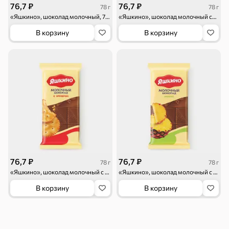
76,7 ₽
76,7 ₽
78 г
78 г
Смеси для
Макаронные
Сухие завтраки
«Яшкино», шоколад молочный, 78 г
«Яшкино», шоколад молочный со взрывной карамелью, 78 г
десертов, специи,
изделия
приправы
В корзину
В корзину
Чай, кофе и напитки
Чай
Соки и нектары
Кофе, какао
Для дома
Батарейки и
Гигиена и уход
Зоотовары
зажигалки
76,7 ₽
76,7 ₽
78 г
78 г
«Яшкино», шоколад молочный с крекером, 78 г
«Яшкино», шоколад молочный с ананасом, 78 г
В корзину
В корзину
Кухонные
Всё для уборки
Подарочные
принадлежности
пакеты
Для детей