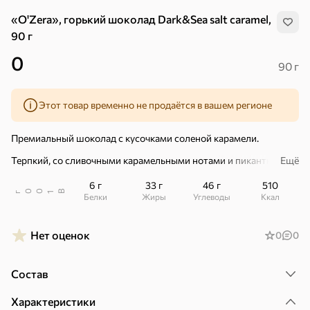
«O'Zera», горький шоколад Dark&Sea salt caramel,
90 г
0
90 г
Этот товар временно не продаётся в вашем регионе
Премиальный шоколад с кусочками соленой карамели.
Терпкий, со сливочными карамельными нотами и пикантной
Ещё
морской солью.
6 г
33 г
46 г
510
– Какао из отборных какао-бобов.
В
00
г
1
Белки
Жиры
Углеводы
ккал
– Карамель из нормандских сливок.
Нет оценок
0
0
– Герандская соль – источник макро- и микроэлементов.
– Источник «гормона счастья».
Хиты
Все
Состав
– Помощник для мозга.
5
4,8
5
ХИТ
ХИТ
ХИТ
Характеристики