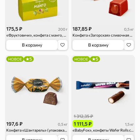
Торты, рулеты,
Вафли
Крекер
кексы
Драже
Карамель
Пряники
175,5 ₽
187,85 ₽
200 г
0,5 кг
Круассаны
Жевательная
Шоколадная и
«Фруктовичи», конфета с манго, 200 г
Конфета «Загорская» сливочная с какао (упаковка 0,5 кг)
резинка
арахисовая паста
В корзину
В корзину
Тараллини
Халва, козинаки
5
5
НОВОЕ
НОВОЕ
Снеки и орехи
Семечки
Сухарики и
Орехи, мясо,
гренки
рыба
Чипсы и попкорн
Сушеные фрукты
Бакалея
1 312,35 ₽
197,6 ₽
1 111,5 ₽
0,5 кг
1,5 кг
Мука
Соусы, кетчупы,
Оливковое
Конфета «Шантарель» (упаковка 0,5 кг)
«BabyFox», конфеты Wafer Rolls с молочной начинкой (коробка 1,5 кг)
майонезы
масло, оливки,
маслины
В корзину
В корзину