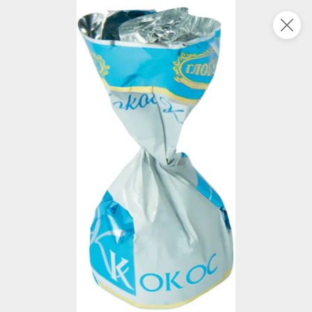
Это новая версия сайта KDV
Вернуть старый дизайн
Новинки
Все
5
НОВОЕ
НОВОЕ
НОВОЕ
200,2 ₽
205,4 ₽
74,1 ₽
850 г
600 г
Ананасы кольца «Главпродукт», 850 г
«Главпродукт», молоко сгущенное, 600 г
В корзину
В корзину
В корзин