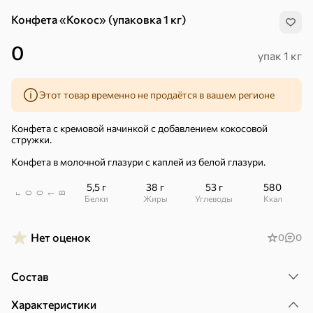
Конфета «Кокос» (упаковка 1 кг)
0
упак 1 кг
Этот товар временно не продаётся в вашем регионе
Конфета с кремовой начинкой с добавлением кокосовой
стружки.
Конфета в молочной глазури с каплей из белой глазури.
5,5 г
38 г
53 г
580
В
00
г
1
Белки
Жиры
Углеводы
ккал
Нет оценок
0
0
Хиты
Все
Состав
4,9
5
ХИТ
ХИТ
ХИТ
Характеристики