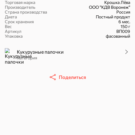
сливочное масло, грецкие орехи и мармелад.
Торговая марка
Крошка Лёва
Производитель
ООО "КДВ Воронеж"
Страна производства
Россия
Диета
Постный продукт
Срок хранения
6 мес.
Вес
150 г
Артикул
ВП009
16,7 ₽
Упаковка
фасованный
17,5 ₽
9,4 ₽
14,2 ₽
30 г
20 г
Батончик «Чио Рио», 30 г
Батончик «Бон-Тайм», 20 г
Кукурузные палочки
В корзину
Категория
В корзину
В корзин
Сладости и десерты
Поделиться
Конфеты
Ирис, гематоген
Печенье
Батончики
Шоколад
Зефир, мармелад