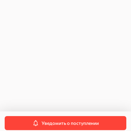
Как купить
Возврат и обмен
Для юридических лиц
Инструкция по подключению к ЧЗ
Договор поставки
Персональные данные
Политика конфиденциальности
Пользовательское соглашение
Согласие на передачу данных
Контакты
Свяжитесь с нами
info@kdvonline.ru
Служба поддержки
8 800 250-55-55
Уведомить о поступлении
© 2026 OOO «КДВ ГРУПП»