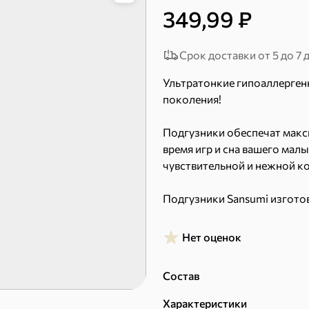
349,99 ₽
Срок доставки от 5 до 7 
51,7 ₽
Ультратонкие гипоаллерген
41,4 ₽
7,2 ₽
поколения!
70 г
36 г
«Strike», мармелад «Зелёная рулетка», 70 г
«Nut&Go», батончик с миндалём, пеканом, карамелью, морской солью, 36 г
Подгузники обеспечат мак
В корзину
В к
время игр и сна вашего мал
чувствительной и нежной ко
 десерты
Подгузники Sansumi изгото
качественных материалов. 
Ирис, гематоген
Печенье
продукции премиум-класса и
Нет оценок
Преимущества подгузников 
Состав
– сигнальный индикатор, м
Характеристики