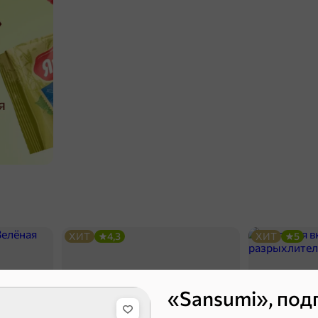
ХИТ
4,3
ХИТ
5
«Sansumi», подг