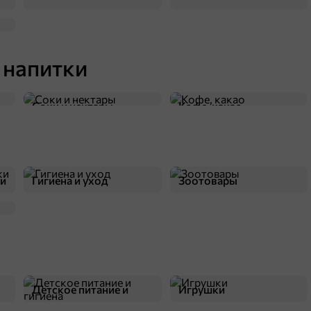
45,5 ₽
90 г
 напитки
«Бегемотик Бонди», пюре фруктовое «Яблоко, персик, банан, злаки», 90 г
В корзину
Соки и нектары
Кофе, какао
ки
Гигиена и уход
Зоотовары
Детское питание и
Игрушки
гигиена