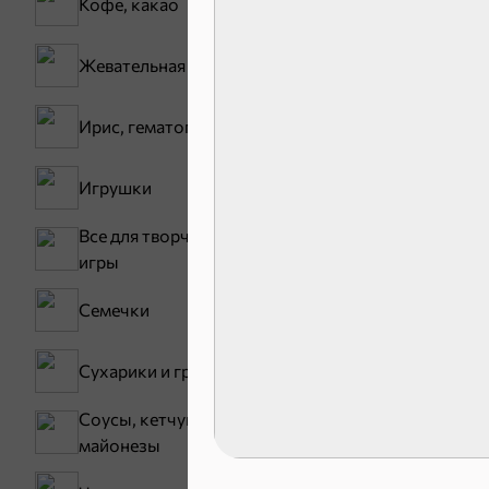
Кофе, какао
Жевательная резинка
Ирис, гематоген
30,2 ₽
Игрушки
В корзину
Все для творчества,
игры
Сладости и
Семечки
Конфеты
Сухарики и гренки
Соусы, кетчупы,
майонезы