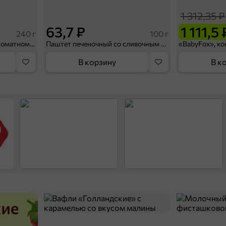
1 312,35 ₽
63,7 ₽
1 111,5 
240 г
100 г
Сардина атлантическая в томатном соусе «Трал Флот», 240 г
Паштет печеночный со сливочным маслом «Главпродукт», 100 г
В корзину
В к