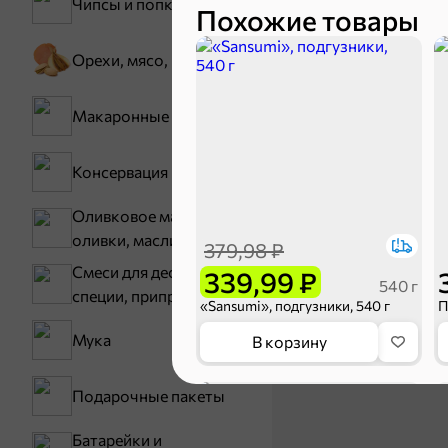
Чипсы и попкорн
Похожие товары
Орехи, мясо, рыба
Зефир, мармелад
Макаронные изделия
Консервация
Оливковое масло,
оливки, маслины
379,98 ₽
Смеси для десертов,
339,99 ₽
540 г
специи, приправы
«Sansumi», подгузники, 540 г
П
Карамель
Мука
В корзину
5
Подарочные пакеты
Батарейки и