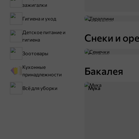
зажигалки
Гигиена и уход
Тараллини
Детское питание и
Снеки и ор
гигиена
Зоотовары
44,2 ₽
Семечки
90 г
«Бегемотик Бонди», пюре фруктовое «Яблоко и груша», 90 г
Кухонные
Бакалея
В корзину
принадлежности
Мука
Всё для уборки
5