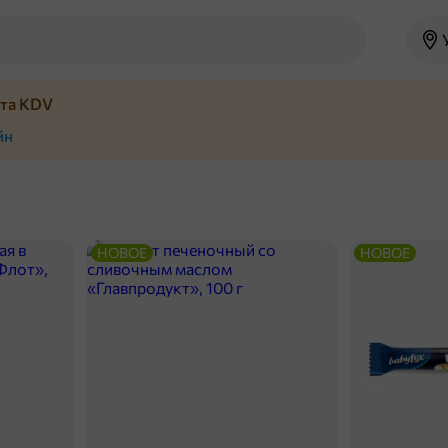
йта KDV
йн
НОВОЕ
НОВОЕ