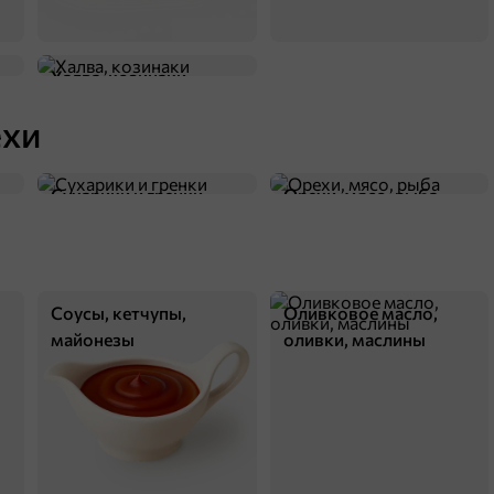
Халва, козинаки
ехи
44,2 ₽
Сухарики и гренки
Орехи, мясо, рыба
90 г
«Бегемотик Бонди», пюре фруктовое «Яблоко и черника», 90 г
В корзину
Соусы, кетчупы,
Оливковое масло,
5
майонезы
оливки, маслины