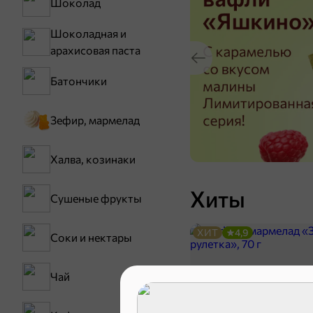
Шоколад
Шоколадная и
арахисовая паста
Батончики
Зефир, мармелад
Халва, козинаки
Хиты
Сушеные фрукты
ХИТ
4,9
Соки и нектары
Чай