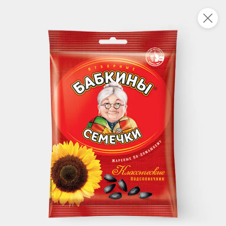
Это новая версия сайта KDV
Вернуть старый дизайн
Новинки
Все
НОВОЕ
НОВОЕ
НОВОЕ
49,4 ₽
101,4 ₽
175,5 ₽
94 г
340 г
«Tondi», воздушные сухарики в сахаре с молочным вкусом, 94 г
Каша гречневая с говядиной «Томлёная по-домашнему» «Главпродукт», 340 г
В корзину
В корзину
В корзин