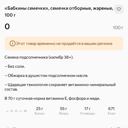
«Бабкины семечки», семечки отборные, жареные,
100 г
0
100 г
Этот товар временно не продаётся в вашем регионе
Семена подсолнечника (калибр 38+).
– Без соли.
– Обжарка в душистом подсолнечном масле.
– Щадящая технология сохраняет витаминно-минеральный
состав.
В 70 г суточная норма витамина Е, фосфора и меди.
25 г
55 г
17 г
671
Хиты
Все
В
00
г
1
Белки
Жиры
Углеводы
ккал
5
4,8
5
ХИТ
ХИТ
ХИТ