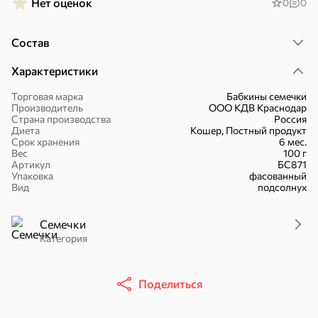
Нет оценок
0
0
Состав
Характеристики
16,7 ₽
Торговая марка
Бабкины семечки
17,5 ₽
9,4 ₽
14,2 ₽
30 г
20 г
Производитель
ООО КДВ Краснодар
Батончик «Чио Рио», 30 г
Батончик «Бон-Тайм», 20 г
Страна производства
Россия
Диета
Кошер, Постный продукт
В корзину
В корзину
В корзин
Срок хранения
6 мес.
Вес
100 г
Артикул
БС871
Упаковка
фасованный
Сладости и десерты
Вид
подсолнух
Конфеты
Ирис, гематоген
Печенье
Семечки
Категория
Батончики
Шоколад
Зефир, мармелад
Торты, рулеты,
Вафли
Крекер
Поделиться
кексы
Драже
Карамель
Пряники