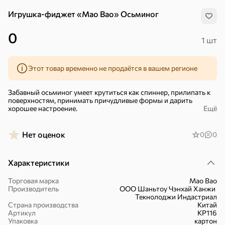
Игрушка-фиджет «Mao Bao» Осьминог
0
1 шт
Этот товар временно не продаётся в вашем регионе
Забавный осьминог умеет крутиться как спиннер, прилипать к
поверхностям, принимать причудливые формы и дарить
хорошее настроение.
Ещё
Раскрути осьминога и удивись, как много у него разных эмоций!
Нет оценок
0
0
Фиджеты – хороший способ отвлечься. Этот процесс можно
сравнить с медитацией, когда наш мозг отдыхает и
расслабляется, а напряжение уходит.
Характеристики
В коллекции представлены игрушки 4 расцветок, каждая из них
продается отдельно и какая именно попадется при покупке –
Торговая марка
Mao Bao
сюрприз! Каждая игрушка продается в подарочной упаковке.
Производитель
ООО Шаньтоу Чэнхай Ханжи
Хиты
Все
Текнолоджи Индастриал
Размер игрушки в упаковке: 10×3,1×12,1 см. Подойдет для детей
Страна производства
Китай
старше 3 лет.
Артикул
KP116
4,9
5
ХИТ
ХИТ
ХИТ
Упаковка
картон