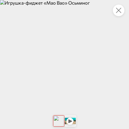
Это новая версия сайта KDV
Вернуть старый дизайн
Новинки
Все
НОВОЕ
НОВОЕ
НОВОЕ
205,4 ₽
83,2 ₽
110,5 ₽
338 г
230 г
Свинина Экстра, высший сорт «Главпродукт», 338 г
Килька балтийская неразделанная в томатном соусе «Балтийский невод», 230 г
В корзину
В корзину
В корзин