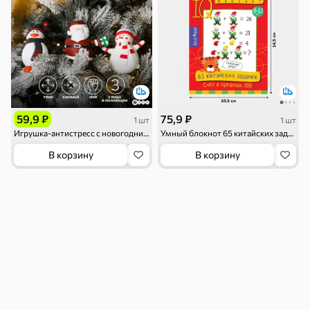
Снеки и орехи
Семечки
Сухарики и
Орехи, мясо,
гренки
рыба
119 ₽
59,9 ₽
75,9 ₽
1 шт
1 шт
Игрушка-антистресс с новогодним дизайном
Умный блокнот 65 китайских задачек «Счет в пределах 100»
В корзину
В корзину
Чипсы и попкорн
Сушеные фрукты
Бакалея