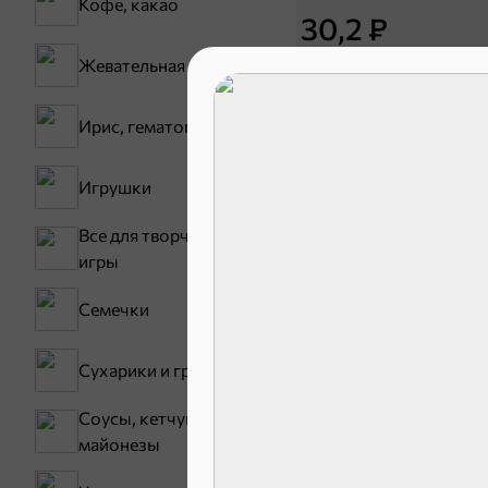
Кофе, какао
30,2 ₽
Жевательная резинка
В корзину
Ирис, гематоген
Сладости и
Игрушки
Все для творчества,
Конфеты
игры
Зефир, мармелад
Семечки
Сухарики и гренки
Соусы, кетчупы,
майонезы