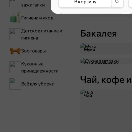
В корзину
зажигалки
НОВОЕ
5
Гигиена и уход
Бакалея
Детское питание и
гигиена
Мука
Зоотовары
Кухонные
Сухие завтраки
принадлежности
Чай, кофе и
Всё для уборки
83,2 ₽
158 г
«Яшкино», профитроли с ванильной начинкой, 158 г
Чай
В корзину
НОВОЕ