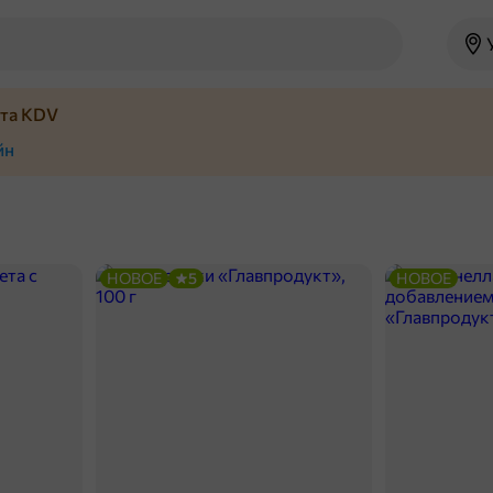
йта KDV
йн
НОВОЕ
5
НОВОЕ