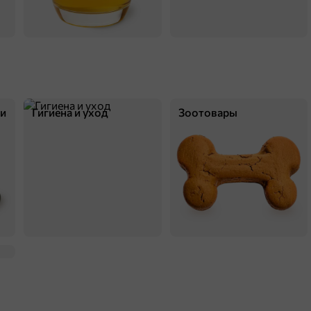
ки
Гигиена и уход
Зоотовары
67,6 ₽
120 г
«Яшкино», печенье «Кунжутный грильяж», 120 г
В корзину