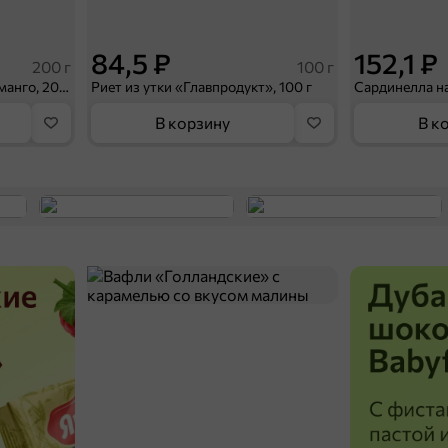
84,5 ₽
152,1 ₽
200 г
100 г
«Фруктовичи», конфета с манго, 200 г
Риет из утки «Главпродукт», 100 г
В корзину
В к