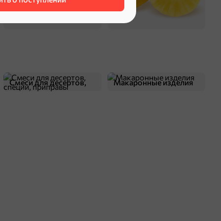
125 г
РВР316
фасованный
слоеное
малина
Смеси для десертов,
Макаронные изделия
специи, приправы
оделиться