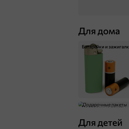
Для дома
Батарейки и зажигал
49,4 ₽
94 г
«Tondi», воздушные сухарики в сахаре с молочным вкусом, 94 г
В корзину
Подарочные пакеты
Для детей