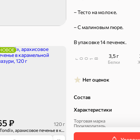
Пряники
Круассаны
– Тесто на молоке.
– С малиновым пюре.
В упаковке 14 печенек.
НОВОЕ
3,5 г
В
00
г
1
Белки
Халва, козинаки
Нет оценок
ехи
Состав
Сухарики и гренки
Орехи, мясо, рыба
Характеристики
65 ₽
Торговая марка
120 г
Производитель
«Tondi», арахисовое печенье в карамельной глазури, 120 г
Страна производства
Срок хранения
Уведоми