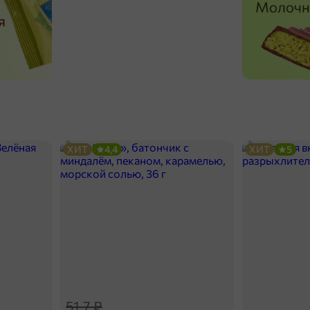
ХИТ
4,4
ХИТ
5
51,7 ₽