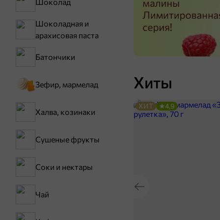
Шоколад
Шоколадная и
арахисовая паста
Батончики
Хиты
Зефир, мармелад
ХИТ
4,9
Халва, козинаки
Сушеные фрукты
Соки и нектары
Чай