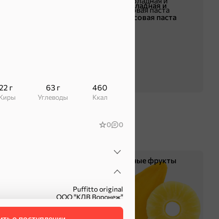
Жевательная резинка
Шоколадная и
арахисовая паста
22 г
63 г
460
Жиры
Углеводы
ккал
0
0
Чипсы и попкорн
Сушеные фрукты
Puffitto original
ООО "КДВ Воронеж"
Россия
6 мес.
ть о поступлении