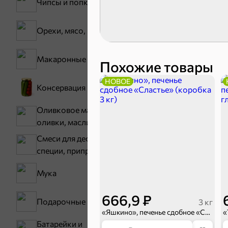
Чипсы и попкорн
Карамель
Орехи, мясо, рыба
Макаронные изделия
Похожие товары
НОВОЕ
Консервация
Оливковое масло,
Тараллини
оливки, маслины
Снеки и ор
Смеси для десертов,
специи, приправы
Семечки
Мука
666,9 ₽
Подарочные пакеты
3 кг
«Яшкино», печенье сдобное «Сластье» (коробка 3 кг)
Батарейки и