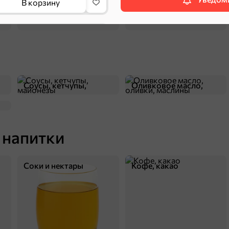
Вес
В корзину
Артикул
Упаковка
Вид
НОВОЕ
Вкус
Печенье
Категория
Соусы, кетчупы,
Оливковое масло,
майонезы
оливки, маслины
П
 напитки
128,7 ₽
240 г
Мини-пышечки в карамельной глазури, 240 г
Соки и нектары
Кофе, какао
В корзину
НОВОЕ
5