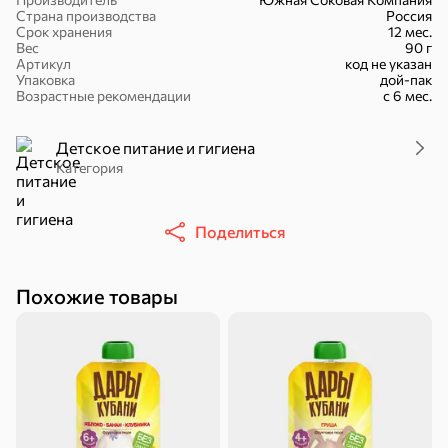
Страна производства
Россия
Срок хранения
12 мес.
Вес
90 г
Артикул
код не указан
Упаковка
дой-пак
Возрастные рекомендации
с 6 мес.
51,7 ₽
41,4 ₽
7,2 ₽
43,7 ₽
36 г
10 г
Детское питание и гигиена
«Nut&Go», батончик с миндалём, пеканом, карамелью, морской солью, 36 г
«Галерея вкусов», разрыхлитель теста, 10 г
Категория
В корзину
В корзину
В корзин
Поделиться
Сладости и десерты
Конфеты
Ирис, гематоген
Печенье
Похожие товары
Батончики
Шоколад
Зефир, мармелад