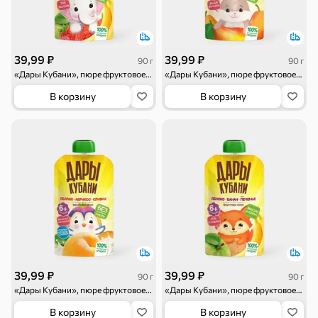
39,99 ₽
39,99 ₽
90 г
90 г
«Дары Кубани», пюре фруктовое, 90 г
«Дары Кубани», пюре фруктовое, 90 г
Торты, рулеты,
Вафли
Крекер
В корзину
В корзину
кексы
Драже
Карамель
Пряники
Круассаны
Жевательная
Шоколадная и
резинка
арахисовая паста
39,99 ₽
39,99 ₽
90 г
90 г
«Дары Кубани», пюре фруктовое, 90 г
«Дары Кубани», пюре фруктовое, 90 г
Тараллини
Халва, козинаки
В корзину
В корзину