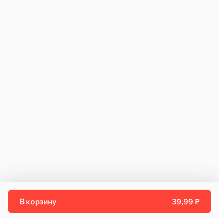
Как купить
Возврат и обмен
Для юридических лиц
Инструкция по подключению к ЧЗ
Договор поставки
Персональные данные
Политика конфиденциальности
Пользовательское соглашение
Согласие на передачу данных
Контакты
Свяжитесь с нами
info@kdvonline.ru
Служба поддержки
8 800 250-55-55
В корзину
39,99 ₽
© 2026 OOO «КДВ ГРУПП»