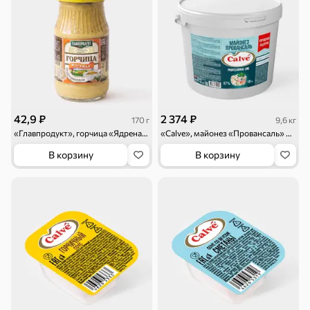
Торты, рулеты,
Вафли
Крекер
кексы
Драже
Карамель
Пряники
42,9 ₽
2 374 ₽
170 г
9,6 кг
«Главпродукт», горчица «Ядреная», 170 г
«Calve», майонез «Провансаль» 67%, 10л, 9,6 кг
Круассаны
Жевательная
Шоколадная и
В корзину
В корзину
резинка
арахисовая паста
Тараллини
Халва, козинаки