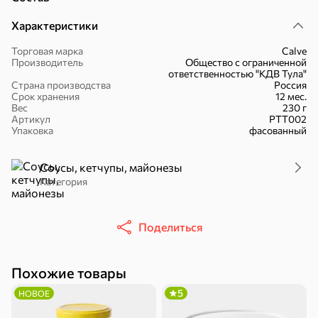
Характеристики
Торговая марка
Calve
Производитель
Общество с ограниченной
ответственностью "КДВ Тула"
Страна производства
Россия
Срок хранения
12 мес.
30,2 ₽
43,7 ₽
7,2 ₽
70 г
40 г
Вес
230 г
«Strike», мармелад «Зелёная рулетка», 70 г
«Хрустящий картофель», чипсы с солью, произведены из свежего картофеля, 40 г
Артикул
РТТ002
Упаковка
фасованный
В корзину
В корзину
В корзин
Соусы, кетчупы, майонезы
Сладости и десерты
Категория
Конфеты
Ирис, гематоген
Печенье
Поделиться
Похожие товары
5
НОВОЕ
Батончики
Шоколад
Зефир, мармелад