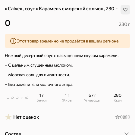
«Calve», соус «Карамель с морской солью», 230 г
0
230 г
Этот товар временно не продаётся в вашем регионе
Нежный десертный соус с насыщенным вкусом карамели.
– С цельным сгущенным молоком.
– Морская соль для пикантности.
– Без заменителя молочного жира.
1 г
1 г
67 г
280
В
00
г
1
Белки
Жиры
Углеводы
ккал
Хиты
Все
Нет оценок
0
0
4,9
5
ХИТ
ХИТ
ХИТ
Состав