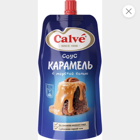
Это новая версия сайта KDV
Вернуть старый дизайн
Новинки
Все
5
НОВОЕ
НОВОЕ
НОВОЕ
83,2 ₽
87,1 ₽
150,7 ₽
18 г
300 г
Тампоны Нормал, 8 шт «Periodica», 18 г
Суп харчо «Традиционный» «Мастер шеф», 300 г
В корзину
В корзину
В корзин