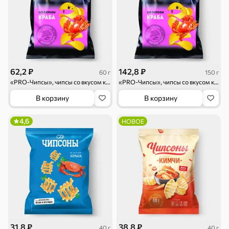
Драже
Карамель
Пряники
62,2 ₽
142,8 ₽
60 г
150 г
«PRO-Чипсы», чипсы со вкусом краба, 60 г
«PRO-Чипсы», чипсы со вкусом краба, 150 г
В корзину
В корзину
Круассаны
Жевательная
Шоколадная и
резинка
арахисовая паста
4,6
НОВОЕ
Тараллини
Халва, козинаки
Снеки и орехи
31,8 ₽
38,8 ₽
40 г
40 г