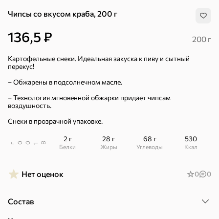
Чипсы со вкусом краба, 200 г
136,5 ₽
200 г
Картофельные снеки. Идеальная закуска к пиву и сытный
перекус!
– Обжарены в подсолнечном масле.
– Технология мгновенной обжарки придает чипсам
воздушность.
Снеки в прозрачной упаковке.
2 г
28 г
68 г
530
В
00
г
1
Белки
Жиры
Углеводы
ккал
Нет оценок
0
0
Хиты
Все
Состав
5
4,8
5
ХИТ
ХИТ
ХИТ