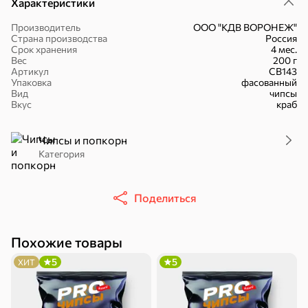
Характеристики
Производитель
ООО "КДВ ВОРОНЕЖ"
Страна производства
Россия
Срок хранения
4 мес.
Вес
200 г
Артикул
СВ143
16,7 ₽
Упаковка
фасованный
Вид
чипсы
17,5 ₽
9,4 ₽
14,2 ₽
30 г
20 г
Вкус
краб
Батончик «Чио Рио», 30 г
Батончик «Бон-Тайм», 20 г
В корзину
В корзину
В корзин
Чипсы и попкорн
Категория
Сладости и десерты
Поделиться
Конфеты
Ирис, гематоген
Печенье
Батончики
Шоколад
Зефир, мармелад
Похожие товары
5
5
ХИТ
Торты, рулеты,
Вафли
Крекер
кексы