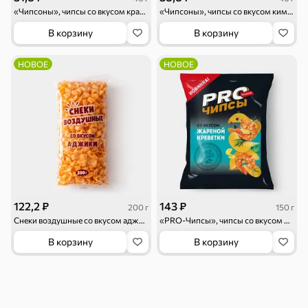
Семечки
Сухарики и
Орехи, мясо,
«Чипсоны», чипсы со вкусом краба, 40 г
«Чипсоны», чипсы со вкусом кимчи, 40 г
гренки
рыба
В корзину
В корзину
Чипсы и попкорн
Сушеные фрукты
НОВОЕ
НОВОЕ
Бакалея
Мука
Соусы, кетчупы,
Оливковое
майонезы
масло, оливки,
маслины
Смеси для
Макаронные
Сухие завтраки
десертов, специи,
изделия
приправы
122,2 ₽
143 ₽
200 г
150 г
Чай, кофе и напитки
Снеки воздушные со вкусом аджики, 200 г
«PRO-Чипсы», чипсы со вкусом жареной креветки, 150 г
В корзину
В корзину
Чай
Соки и нектары
Кофе, какао
Для дома
Батарейки и
Гигиена и уход
Зоотовары