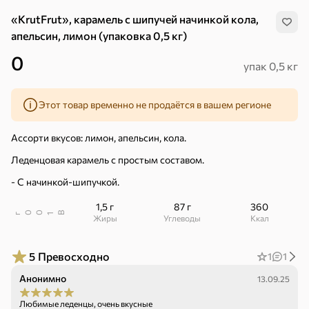
«KrutFrut», карамель с шипучей начинкой кола,
апельсин, лимон (упаковка 0,5 кг)
0
упак 0,5 кг
Этот товар временно не продаётся в вашем регионе
Ассорти вкусов: лимон, апельсин, кола.
Леденцовая карамель с простым составом.
- С начинкой-шипучкой.
1,5 г
87 г
360
В
00
г
1
Жиры
Углеводы
ккал
5
Превосходно
1
1
Хиты
Все
Анонимно
13.09.25
4,9
5
ХИТ
ХИТ
ХИТ
Любимые леденцы, очень вкусные