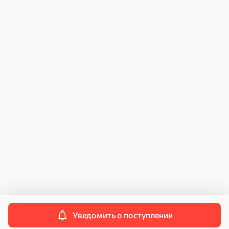
Как купить
Возврат и обмен
Для юридических лиц
Инструкция по подключению к ЧЗ
Договор поставки
Персональные данные
Политика конфиденциальности
Пользовательское соглашение
Согласие на передачу данных
Контакты
Свяжитесь с нами
info@kdvonline.ru
Служба поддержки
8 800 250-55-55
Уведомить о поступлении
© 2026 OOO «КДВ ГРУПП»