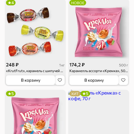
4
НОВОЕ
Круассаны
Жевательная
Шоколадная и
резинка
арахисовая паста
Тараллини
Халва, козинаки
248 ₽
174,2 ₽
1 кг
500 г
Снеки и орехи
«KrutFrut», карамель с шипучей начинкой кола, апельсин, лимон (упаковка 1 кг)
Карамелль ассорти «Кремка», 500 г
В корзину
В корзину
Семечки
Сухарики и
Орехи, мясо,
гренки
рыба
5
5
ХИТ
Чипсы и попкорн
Сушеные фрукты