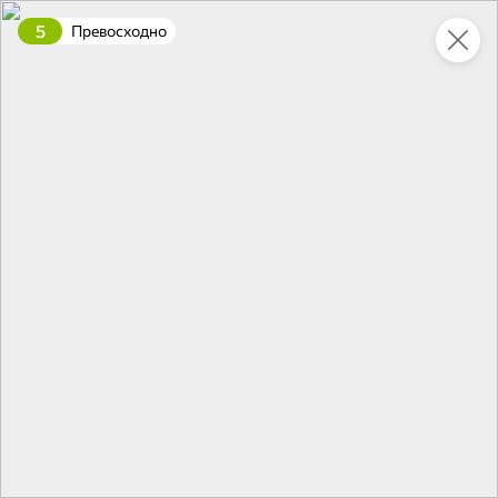
5
Превосходно
Это новая версия сайта KDV
Вернуть старый дизайн
Новинки
Все
НОВОЕ
НОВОЕ
НОВОЕ
127,4 ₽
54,6 ₽
65 ₽
500 г
95 г
Свинина тушеная «Семейный бюджет», 500 г
Паштет печеночный «Деликатесный» с говяжьей печенью «Мясной союз», 95 г
В корзину
В корзину
В корзин