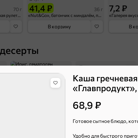
41,4 ₽
7,2 ₽
70 г
36 г
«Strike», мармелад «Зелёная рулетка», 70 г
«Nut&Go», батончик с миндалём, пеканом, карамелью, морской солью, 36 г
В корзину
В к
 десерты
Ирис, гематоген
Печенье
Каша гречневая
«Главпродукт», 
68,9 ₽
Готовое сытное блюдо, кот
Торты, рулеты, кексы
Вафли
Удобно для быстрого пригот