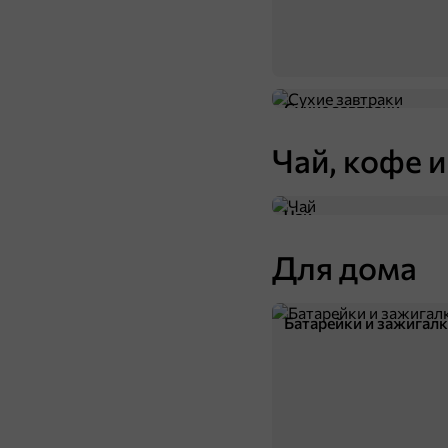
Сухие завтраки
Чай, кофе и
Чай
Для дома
Батарейки и зажигал