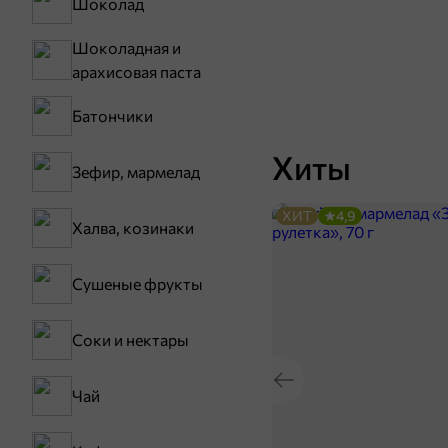
Шоколад
Шоколадная и
арахисовая паста
Батончики
Хиты
Зефир, мармелад
ХИТ
4,9
Халва, козинаки
Сушеные фрукты
Соки и нектары
Чай