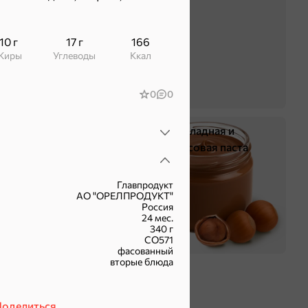
10 г
17 г
166
Жиры
Углеводы
ккал
0
0
Жевательная резинка
Шоколадная и
арахисовая паста
Главпродукт
АО "ОРЕЛПРОДУКТ"
Россия
24 мес.
340 г
СО571
фасованный
вторые блюда
оделиться