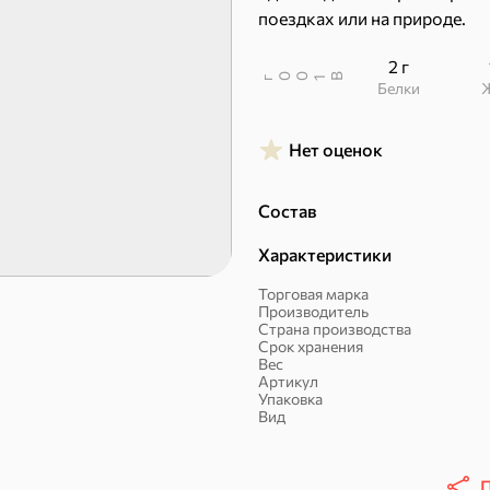
поездках или на природе.
2 г
В
00
г
1
Белки
Нет оценок
Пряники
Круассаны
Состав
Характеристики
Торговая марка
Производитель
Страна производства
Срок хранения
Вес
Артикул
Упаковка
Вид
Халва, козинаки
П