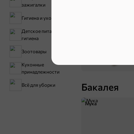
Снеки и ор
зажигалки
Семечки
Гигиена и уход
Детское питание и
гигиена
Зоотовары
Кухонные
принадлежности
Бакалея
Всё для уборки
Мука