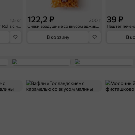
122,2 ₽
39 ₽
1,5 кг
200 г
«BabyFox», конфеты Wafer Rolls с начинкой с солёной карамелью (коробка 1,5 кг)
Снеки воздушные со вкусом аджики, 200 г
В корзину
В к