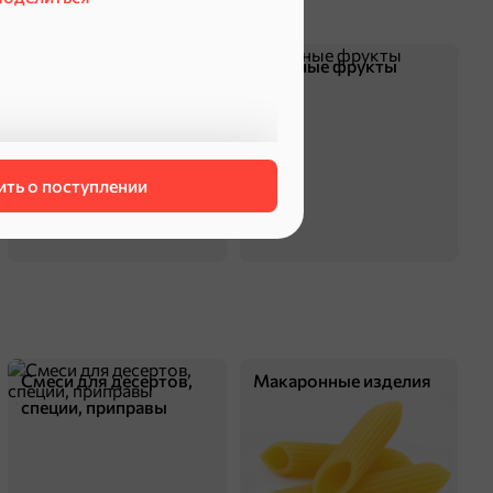
Чипсы и попкорн
Сушеные фрукты
ть о поступлении
Смеси для десертов,
Макаронные изделия
специи, приправы