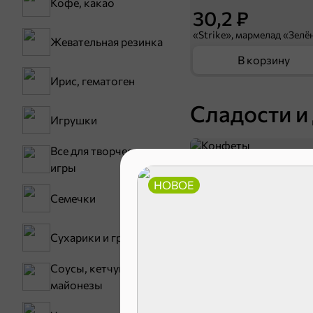
Кофе, какао
30,2 ₽
Жевательная резинка
В корзину
Ирис, гематоген
Сладости и
Игрушки
Все для творчества,
Конфеты
игры
НОВОЕ
Семечки
Сухарики и гренки
Соусы, кетчупы,
майонезы
Зефир, мармелад