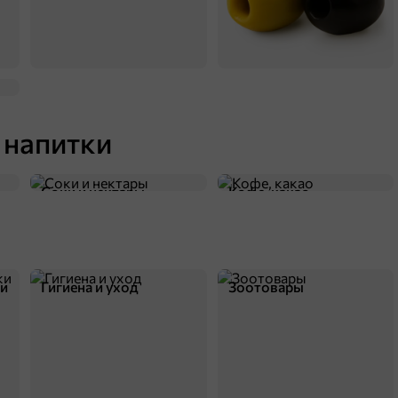
 напитки
Соки и нектары
Кофе, какао
ки
Гигиена и уход
Зоотовары