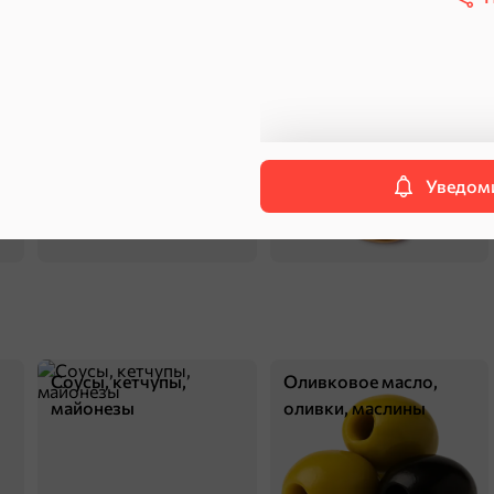
ехи
Сухарики и гренки
Орехи, мясо, рыба
Уведоми
Соусы, кетчупы,
Оливковое масло,
майонезы
оливки, маслины