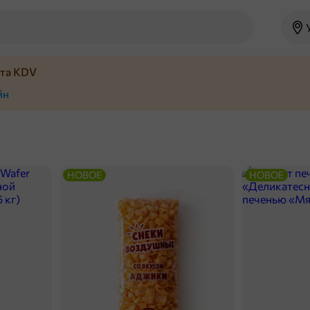
йта KDV
йн
НОВОЕ
НОВОЕ