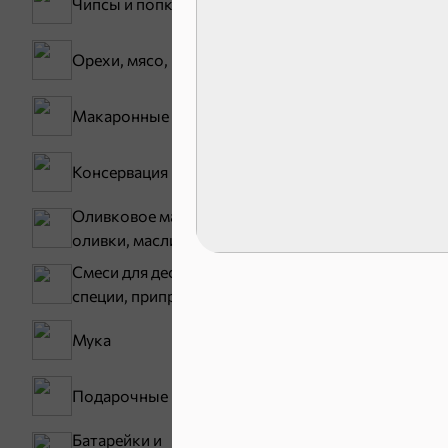
Чипсы и попкорн
Орехи, мясо, рыба
Макаронные изделия
Консервация
Карамель
Оливковое масло,
оливки, маслины
Смеси для десертов,
специи, приправы
Мука
Подарочные пакеты
Тараллини
Батарейки и