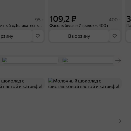
109,2 ₽
3
95 г
400 г
Паштет печеночный «Деликатесный» с куриной печенью «Мясной союз», 95 г
Фасоль белая «7 грядок», 400 г
орзину
В корзину