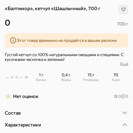
«Балтимор», кетчуп «Шашлычный», 700 г
0
700 г
Этот товар временно не продаётся в вашем регионе
Густой кетчуп со 100% натуральными овощами и специями. С
кусочками чесночка и зеленью!
Ещё
Простой состав: томатная паста, чеснок, базилик, кинза,
сладкий перец и чили.
1 г
0,4 г
15 г
70
В
00
г
1
Белки
Жиры
Углеводы
ккал
– Отборные помидоры – источник антиоксиданта ликопина.
– Натуральные специи.
Нет оценок
0
0
– Без ГМО, консервантов, красителей, ароматизаторов и
глутамата.
Состав
Хиты
Все
Характеристики
4,9
4,4
5
ХИТ
ХИТ
ХИТ