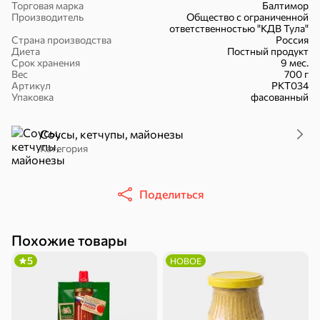
Торговая марка
Балтимор
Производитель
Общество с ограниченной
ответственностью "КДВ Тула"
Страна производства
Россия
Диета
Постный продукт
Срок хранения
9 мес.
Вес
700 г
51,7 ₽
Артикул
РКТ034
Упаковка
фасованный
30,2 ₽
41,4 ₽
7,2 ₽
70 г
36 г
«Strike», мармелад «Зелёная рулетка», 70 г
«Nut&Go», батончик с миндалём, пеканом, карамелью, морской солью, 36 г
Соусы, кетчупы, майонезы
В корзину
В корзину
В корзин
Категория
Сладости и десерты
Поделиться
Конфеты
Ирис, гематоген
Печенье
Похожие товары
Батончики
Шоколад
Зефир, мармелад
5
НОВОЕ