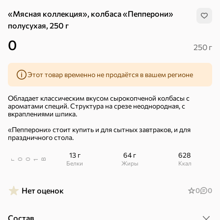
«Мясная коллекция», колбаса «Пепперони»
полусухая, 250 г
0
250 г
Этот товар временно не продаётся в вашем регионе
Обладает классическим вкусом сырокопченой колбасы с
ароматами специй. Структура на срезе неоднородная, с
вкраплениями шпика.
«Пепперони» стоит купить и для сытных завтраков, и для
праздничного стола.
13 г
64 г
628
В
00
г
1
Белки
Жиры
ккал
Хиты
Все
Нет оценок
0
0
5
4,8
5
ХИТ
ХИТ
ХИТ
Состав