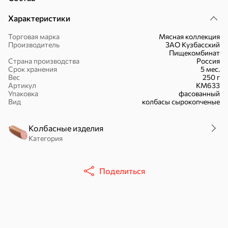
Характеристики
Торговая марка
Мясная коллекция
Производитель
ЗАО Кузбасский
Пищекомбинат
16,7 ₽
Страна производства
Россия
Срок хранения
5 мес.
17,5 ₽
9,4 ₽
14,2 ₽
30 г
20 г
Вес
250 г
Батончик «Чио Рио», 30 г
Батончик «Бон-Тайм», 20 г
Артикул
КМ633
Упаковка
фасованный
В корзину
В корзину
В корзин
Вид
колбасы сырокопченые
Сладости и десерты
Колбасные изделия
Категория
Конфеты
Ирис, гематоген
Печенье
Поделиться
Батончики
Шоколад
Зефир, мармелад