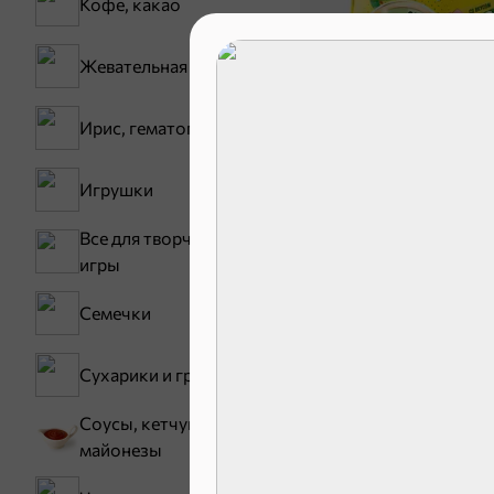
Кофе, какао
Жевательная резинка
Ирис, гематоген
30,2 ₽
Игрушки
В корзину
Все для творчества,
игры
Сладости и
Семечки
Конфеты
Сухарики и гренки
Зефир, мармелад
Соусы, кетчупы,
Карамель
майонезы