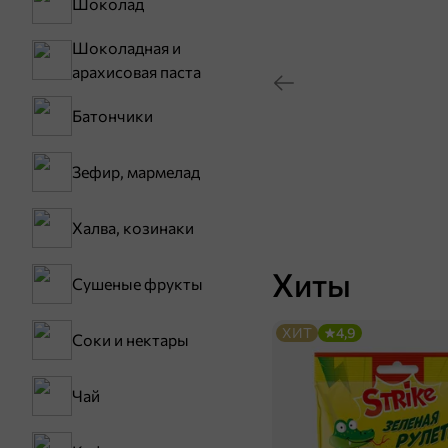
Шоколад
Шоколадная и
арахисовая паста
Батончики
Зефир, мармелад
Халва, козинаки
Хиты
Сушеные фрукты
ХИТ
4,9
Соки и нектары
Чай