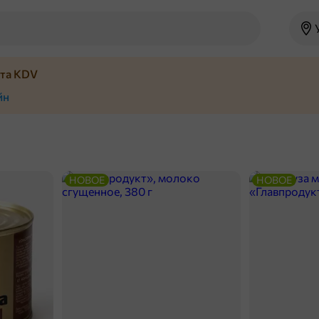
йта KDV
йн
НОВОЕ
НОВОЕ