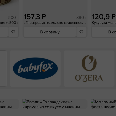
157,3 ₽
120,9 ₽
500 г
380 г
ет», 500 г
«Главпродукт», молоко сгущенное, 380 г
В корзину
В к