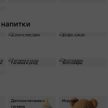
 напитки
59,2 ₽
Соки и нектары
Кофе, какао
500 г
«Bottega del Sole», макаронные изделия «Спагетти», цельнозерновые, 500 г
В корзину
ки
Гигиена и уход
Зоотовары
Детское питание и
Игрушки
гигиена