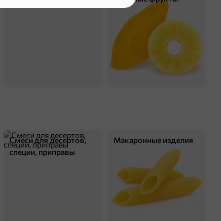
оделиться
Смеси для десертов,
Макаронные изделия
специи, приправы