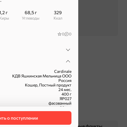
1,2 г
68,5 г
329
Жиры
Углеводы
ккал
0
0
Cardinale
КДВ Яшкинская Мельница ООО
Россия
Кошер, Постный продукт
24 мес.
400 г
ЯР027
фасованный
20 шт.
ть о поступлении
Чипсы и попкорн
Сушеные фрукты