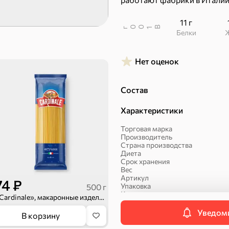
11 г
В
00
г
1
Белки
Нет оценок
Халва, козинаки
Состав
Характеристики
Торговая марка
Производитель
Страна производства
Диета
Срок хранения
Вес
Артикул
74 ₽
Упаковка
500 г
ехи
Количество в упаковке
«Cardinale», макаронные изделия «Фетучини», 500 г
Уведоми
В корзину
Макаронные изделия
Сухарики и гренки
Орехи, мясо, рыба