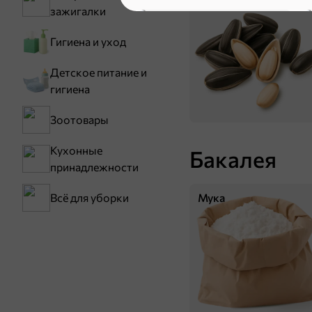
зажигалки
Гигиена и уход
Детское питание и
гигиена
Зоотовары
Кухонные
Бакалея
принадлежности
56 ₽
400 г
Мука
Всё для уборки
«Cardinale», макаронные изделия «Ракушка», 400 г
В корзину