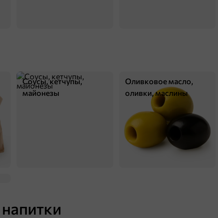
Соусы, кетчупы,
Оливковое масло,
майонезы
оливки, маслины
59,8 ₽
34 г
«NutStory», кешью жареный, 34 г
В корзину
5
 напитки