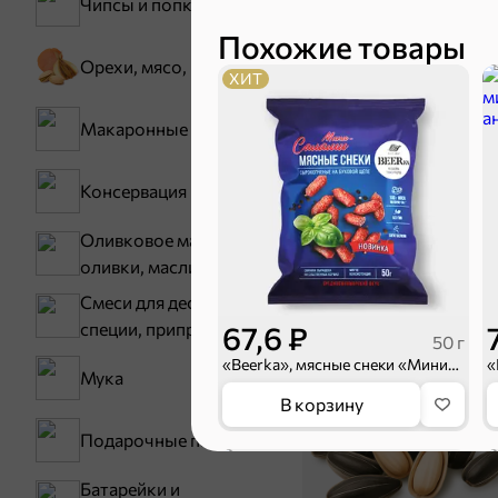
Чипсы и попкорн
Карамель
Похожие товары
Орехи, мясо, рыба
ХИТ
Макаронные изделия
Консервация
Оливковое масло,
Тараллини
оливки, маслины
Снеки и ор
Смеси для десертов,
специи, приправы
67,6 ₽
50 г
Семечки
«Beerka», мясные снеки «Мини-салями», 50 г
Мука
В корзину
Подарочные пакеты
5
Батарейки и