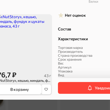
Белки
Пряники
Круассаны
Нет оценок
Состав
Характеристики
Торговая марка
Производитель
Халва, козинаки
Страна производства
Срок хранения
Вес
ехи
Артикул
Упаковка
76,7 ₽
Вид
43 г
Сухарики и гренки
Орехи, мясо, рыба
«NutStory», кешью, миндаль, фундук и цукаты ананаса, 43 г
Орехи, мясо, рыба
Уведоми
В корзину
Категория
5
П