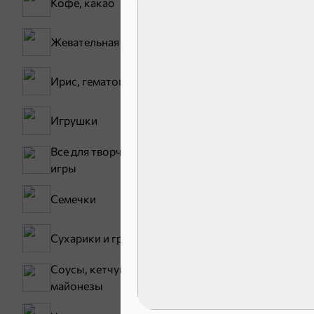
Кофе, какао
17,5 ₽
Батончик «Чио Рио», 30 г
Жевательная резинка
В корзину
Ирис, гематоген
Сладости и
Игрушки
Все для творчества,
Конфеты
игры
Семечки
Сухарики и гренки
Соусы, кетчупы,
майонезы
Зефир, мармелад