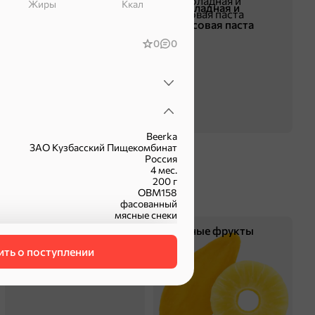
Жиры
ккал
Жевательная резинка
Шоколадная и
арахисовая паста
0
0
Beerka
ЗАО Кузбасский Пищекомбинат
Россия
4 мес.
200 г
ОВМ158
фасованный
мясные снеки
Чипсы и попкорн
Сушеные фрукты
ть о поступлении
оделиться