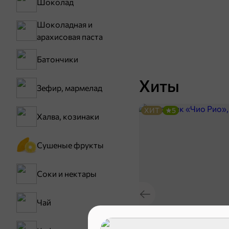
Шоколад
Шоколадная и
арахисовая паста
Батончики
Хиты
Зефир, мармелад
ХИТ
5
Халва, козинаки
Сушеные фрукты
Соки и нектары
Чай