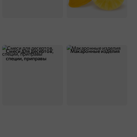
Смеси для десертов,
Макаронные изделия
специи, приправы