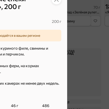
 200 г
30,2 ₽
1
18,2 г
70 г
«BabyFox», вафельный батончик Creamy Dark, 18,2 г
«Strike», мармелад «Зелёная рулетка», 70 г
орзину
В корзину
200 г
родаётся в вашем регионе
куриного филе, свинины и
Батончики
Шоколад
м и перчиком.
нных ферм, на кормах
.
их камерах не менее двух недель.
Крекер
Драже
46 г
486