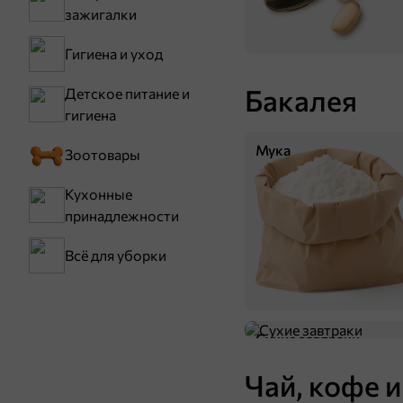
зажигалки
Гигиена и уход
Бакалея
Детское питание и
гигиена
Мука
Зоотовары
59,8 ₽
34 г
Кухонные
«NutStory», миндаль жареный, 34 г
принадлежности
В корзину
Всё для уборки
2
Сухие завтраки
Чай, кофе и