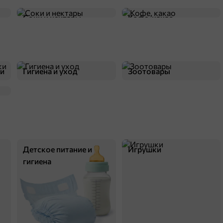
Соки и нектары
Кофе, какао
84,5 ₽
34 г
«NutStory», фундук жареный, 34 г
ки
Гигиена и уход
Зоотовары
В корзину
Детское питание и
Игрушки
гигиена