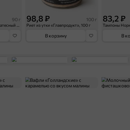
98,8 ₽
83,2 ₽
90 г
100 г
Паштет печеночный деликатесный с гусиной печенью «Главпродукт», 90 г
Риет из утки «Главпродукт», 100 г
В корзину
В к