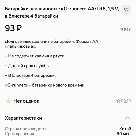
Батарейки алкалиновые «G-runner» AA/LR6, 1,5 V,
в блистере 4 батарейки
93 ₽
100 г
Долговечные щелочные батарейки. Формат АА,
«пальчиковые».
– Не содержат кадмия и ртути.
– Долгий срок службы.
– В блистере 4 батарейки.
«G-runner» – батарейки нового времени!
Нет оценок
0
0
Хиты
Все
Характеристики
Страна производства
Китай
5
4,8
5
ХИТ
ХИТ
ХИТ
Срок хранения
60 мес.