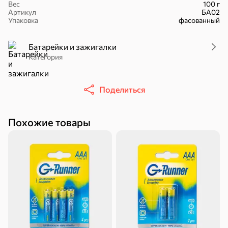
Вес
100 г
Артикул
БА02
Упаковка
фасованный
Батарейки и зажигалки
Категория
16,7 ₽
17,5 ₽
9,4 ₽
14,2 ₽
30 г
20 г
Батончик «Чио Рио», 30 г
Батончик «Бон-Тайм», 20 г
Поделиться
В корзину
В корзину
В корзин
Похожие товары
Сладости и десерты
Конфеты
Ирис, гематоген
Печенье
Батончики
Шоколад
Зефир, мармелад
Торты, рулеты,
Вафли
Крекер
кексы
Драже
Карамель
Пряники