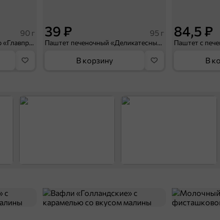
39 ₽
84,5 ₽
90 г
95 г
Паштет с куриной печенью «Главпродукт», 90 г
Паштет печеночный «Деликатесный» с куриной печенью «Мясной союз», 95 г
В корзину
В к