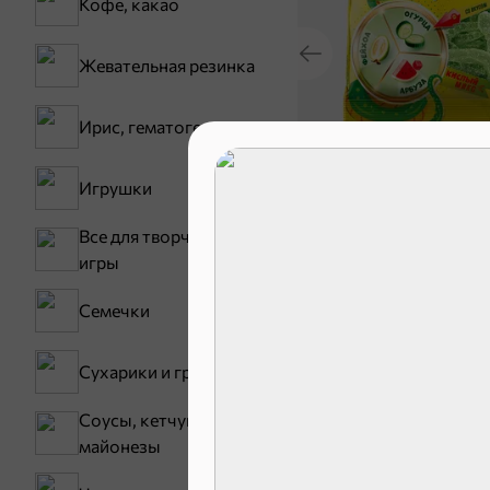
Кофе, какао
Жевательная резинка
Ирис, гематоген
30,2 ₽
Игрушки
В корзину
Все для творчества,
игры
Сладости и
Семечки
Конфеты
Сухарики и гренки
Соусы, кетчупы,
майонезы