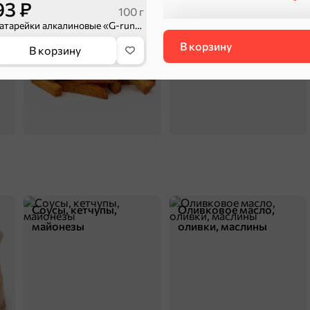
93 ₽
Сухарики и гренки
Орехи, мясо, рыба
100 г
Батарейки алкалиновые «G-runner» AA/LR6, 1,5 V, в блистере 4 батарейки
В корзину
В корзину
Соусы, кетчупы,
Оливковое масло,
майонезы
оливки, маслины