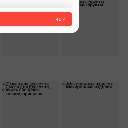
Чипсы и попкорн
Сушеные фрукты
46 ₽
Смеси для десертов,
Макаронные изделия
специи, приправы