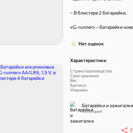
– В блистере 2 батарейки.
«G-runner» – батарейки нов
Торты, рулеты, кексы
Вафли
Пряники
Круассаны
Нет оценок
Халва, козинаки
Характеристики
Страна производства
Срок хранения
Вес
Артикул
Упаковка
Батарейки и зажигалк
Категория
ехи
П