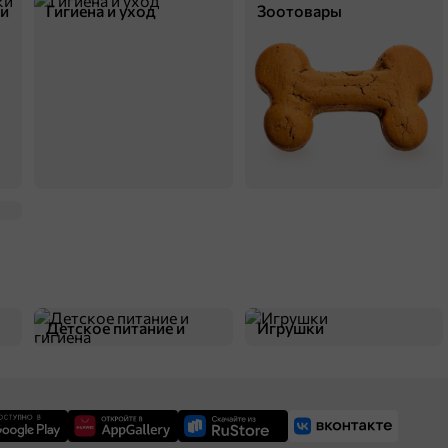
ки
Гигиена и уход
Зоотовары
Детское питание и
Игрушки
гигиена