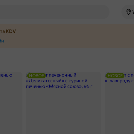
йта KDV
йн
НОВОЕ
НОВОЕ