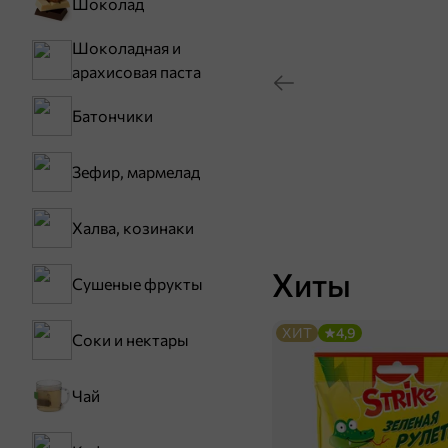
Шоколад
Шоколадная и
арахисовая паста
Батончики
Зефир, мармелад
Халва, козинаки
Хиты
Сушеные фрукты
ХИТ
4,9
Соки и нектары
Чай