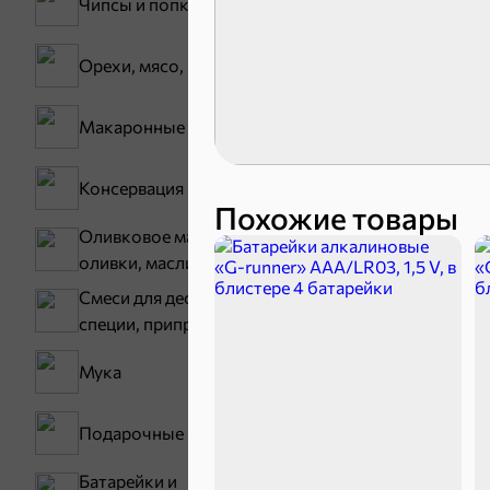
Чипсы и попкорн
Орехи, мясо, рыба
Зефир, мармелад
Макаронные изделия
Карамель
Консервация
Тараллини
Похожие товары
Оливковое масло,
оливки, маслины
Смеси для десертов,
специи, приправы
Мука
Подарочные пакеты
Снеки и ор
Батарейки и