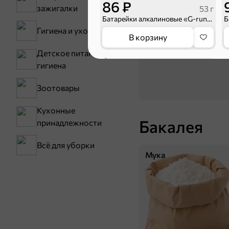
86 ₽
зажигалки
Семечки
53 г
Батарейки алкалиновые «G-runner» AAА/LR03, 1,5 V, в блистере 4 батарейки
Гигиена и уход
В корзину
Детское питание и
5
гигиена
Зоотовары
Кухонные
Бакалея
принадлежности
Всё для уборки
Мука
53 ₽
52 г
Батарейки алкалиновые «G-runner» AA/LR6, 1,5 V, в блистере 2 батарейки
В корзину