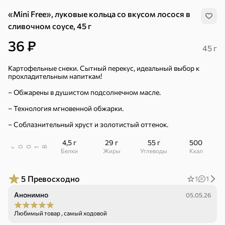
«Mini Free», луковые кольца со вкусом лосося в
сливочном соусе, 45 г
36 ₽
45 г
Картофельные снеки. Сытный перекус, идеальный выбор к
прохладительным напиткам!
– Обжарены в душистом подсолнечном масле.
– Технология мгновенной обжарки.
– Соблазнительный хруст и золотистый оттенок.
4,5 г
29 г
55 г
500
В
00
г
1
Белки
Жиры
Углеводы
ккал
5
Превосходно
1
1
Хиты
Все
Анонимно
05.05.26
5
4,8
5
Любимый товар , самый ходовой
ХИТ
ХИТ
ХИТ