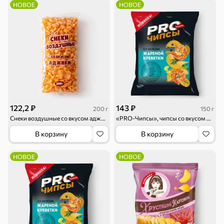
НОВОЕ
НОВОЕ
Круассаны
Жевательная
Шоколадная и
резинка
арахисовая паста
122,2 ₽
143 ₽
200 г
150 г
Снеки воздушные со вкусом аджики, 200 г
«PRO-Чипсы», чипсы со вкусом жареной креветки, 150 г
Тараллини
Халва, козинаки
В корзину
В корзину
НОВОЕ
НОВОЕ
Снеки и орехи
Семечки
Сухарики и
Орехи, мясо,
гренки
рыба