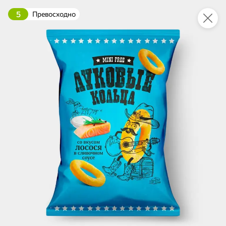
5
Превосходно
Это новая версия сайта KDV
Вернуть старый дизайн
Новинки
Все
4,6
НОВОЕ
НОВОЕ
ХИТ
158,6 ₽
101,4 ₽
67,6 ₽
250 г
230 г
Говядина тушеная, высший сорт «Главпродукт», 250 г
Килька балтийская обжаренная, в томатном соусе «Главпродукт», 230 г
В корзину
В корзину
В корзин