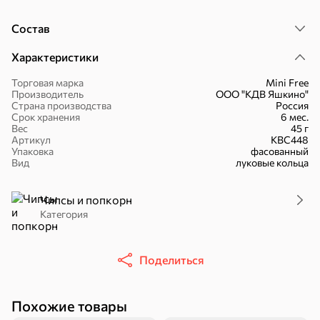
Состав
Характеристики
16,7 ₽
Торговая марка
Mini Free
Производитель
ООО "КДВ Яшкино"
17,5 ₽
9,4 ₽
14,2 ₽
30 г
20 г
Страна производства
Россия
Батончик «Чио Рио», 30 г
Батончик «Бон-Тайм», 20 г
Срок хранения
6 мес.
Вес
45 г
В корзину
В корзину
В корзин
Артикул
КВС448
Упаковка
фасованный
Вид
луковые кольца
Сладости и десерты
Чипсы и попкорн
Конфеты
Ирис, гематоген
Печенье
Категория
Батончики
Шоколад
Зефир, мармелад
Поделиться
Торты, рулеты,
Вафли
Крекер
кексы
Похожие товары
Драже
Карамель
Пряники